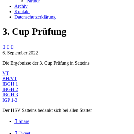
Partner
Archiv
Kontakt
Datenschutzerklärung
3. Cup Prüfung



6. September 2022
Die Ergebnisse der 3. Cup Prüfung in Satteins
VT
BH/VT
IBGH 1
IBGH 2
IBGH 3
IGP 1-3
Der HSV-Satteins bedankt sich bei allen Starter

Share

Tweet