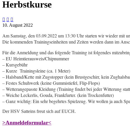
Herbstkurse



10. August 2022
Am Samstag, den 03.09.2022 um 13:30 Uhr starten wir wieder mit un
Die kommenden Trainingseinheiten und Zeiten werden dann im Anschl
Für die Anmeldung und das folgende Training ist folgendes mitzubrin
– EU Heimtierausweis/Chipnummer
– Kursgebühr
– Kurze Trainingsleine (ca. 1 Meter)
– Halsband/Kette mit Zugstopper (kein Brustgeschirr, kein Zughalsba
– Festes Schuhwerk (keine Gummistiefel, Flip-Flops)
– Wetterangepasste Kleidung (Training findet bei jeder Witterung statt
– Weiche Leckerlis, Gouda, Frankfurter. (kein Trockenfutter)
– Ganz wichtig: Ein sehr begehrtes Spielzeug. Wir wollen ja auch S
Der HSV Satteins freut sich auf EUCH.
>Anmeldeformular<