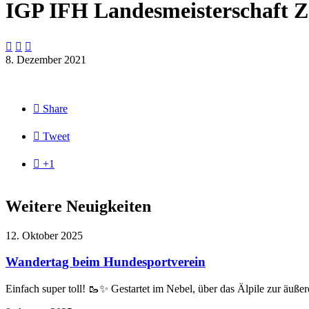
IGP IFH Landesmeisterschaft Z



8. Dezember 2021

Share

Tweet

+1
Weitere Neuigkeiten
12. Oktober 2025
Wandertag beim Hundesportverein
Einfach super toll! 🥾✨ Gestartet im Nebel, über das Älpile zur äuß