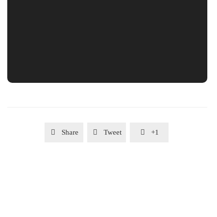

Share

Tweet

+1