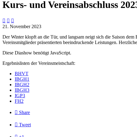
Kurs- und Vereinsabschluss 202



21. November 2023
Der Winter klopft an die Tür, und langsam neigt sich die Saison dem
Vereinsmitglieder präsentierten beeindruckende Leistungen. Herzliche
Diese Diashow benötigt JavaScript.
Ergebnislisten der Vereinsmeistschaft:
BHVT
IBGH1
IBGH2
IBGH3
IGP3
FH2

Share

Tweet

+1