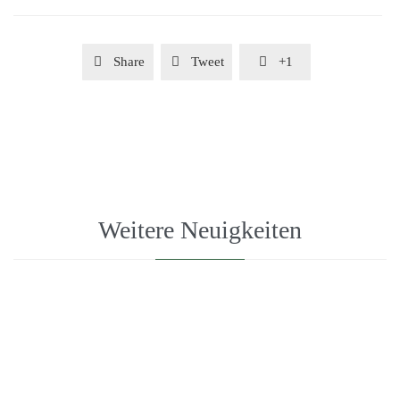

Share

Tweet

+1
Weitere Neuigkeiten