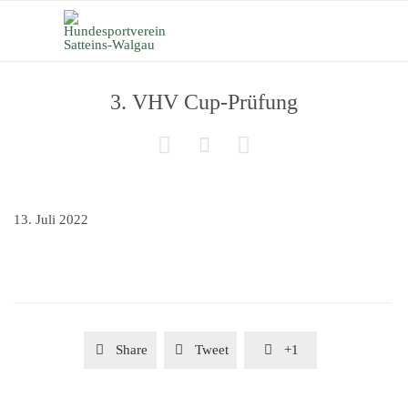
3. VHV Cup-Prüfung



13. Juli 2022

Share

Tweet

+1