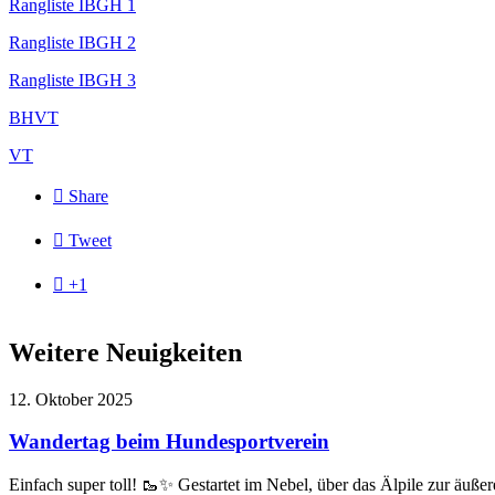
Rangliste IBGH 1
Rangliste IBGH 2
Rangliste IBGH 3
BHVT
VT

Share

Tweet

+1
Weitere Neuigkeiten
12. Oktober 2025
Wandertag beim Hundesportverein
Einfach super toll! 🥾✨ Gestartet im Nebel, über das Älpile zur äuß