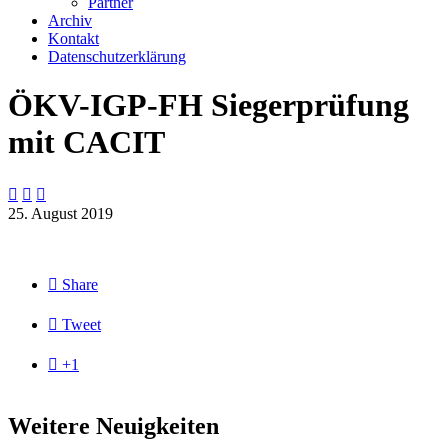
Partner
Archiv
Kontakt
Datenschutzerklärung
ÖKV-IGP-FH Siegerprüfung
mit CACIT



25. August 2019

Share

Tweet

+1
Weitere Neuigkeiten