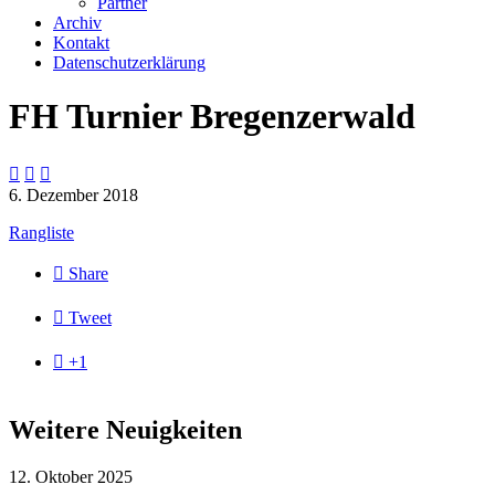
Partner
Archiv
Kontakt
Datenschutzerklärung
FH Turnier Bregenzerwald



6. Dezember 2018
Rangliste

Share

Tweet

+1
Weitere Neuigkeiten
12. Oktober 2025