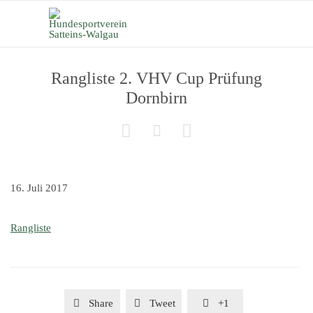
Rangliste 2. VHV Cup Prüfung
Dornbirn



16. Juli 2017
Rangliste

Share

Tweet

+1