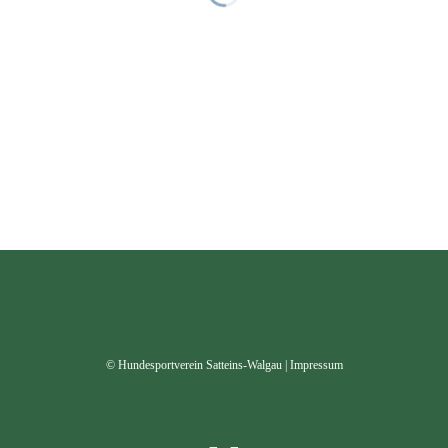
© Hundesportverein Satteins-Walgau |
Impressum