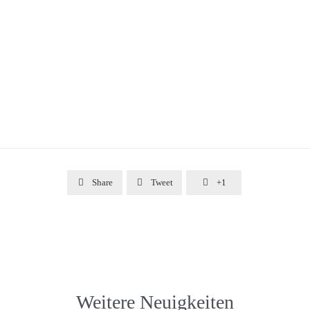

Share

Tweet

+1
Weitere Neuigkeiten